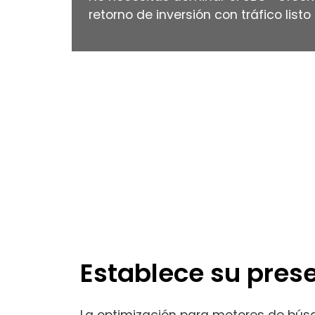
retorno de inversión con tráfico listo
Inicio
/
Servicios
/
Marketing De Conte
Establece su prese