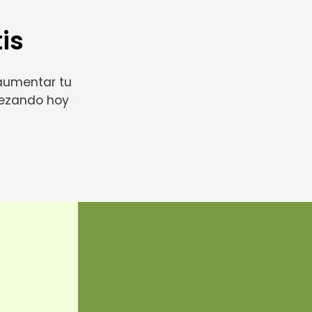
is
 aumentar tu
pezando hoy